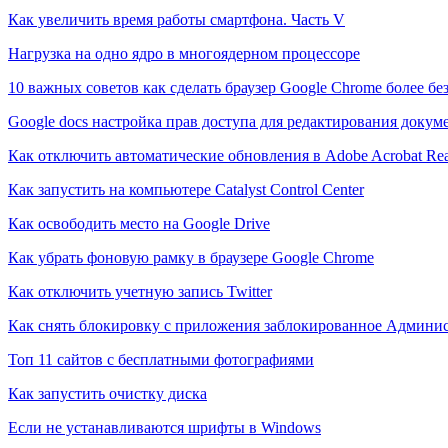
Как увеличить время работы смартфона. Часть V
Нагрузка на одно ядро в многоядерном процессоре
10 важных советов как сделать браузер Google Chrome более б
Google docs настройка прав доступа для редактирования докум
Как отключить автоматические обновления в Adobe Acrobat Re
Как запустить на компьютере Catalyst Control Center
Как освободить место на Google Drive
Как убрать фоновую рамку в браузере Google Chrome
Как отключить учетную запись Twitter
Как снять блокировку с приложения заблокированное Админи
Топ 11 сайтов с бесплатными фотографиями
Как запустить очистку диска
Если не устанавливаются шрифты в Windows