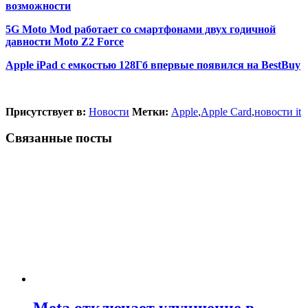
возможности
5G Moto Mod работает со смартфонами двух годичной
давности Moto Z2 Force
Apple iPad с емкостью 128Гб впервые появился на BestBuy
Присутствует в:
Новости
Метки:
Apple
,
Apple Card
,
новости it
Связанные посты