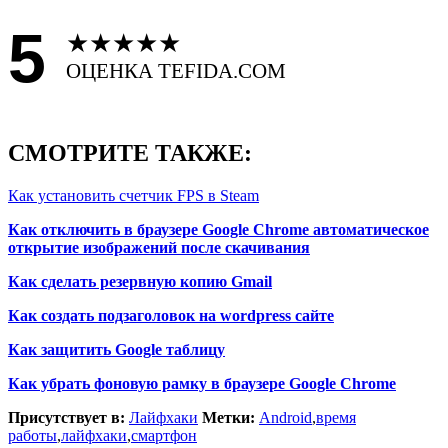
5
★
★
★
★
★
ОЦЕНКА TEFIDA.COM
СМОТРИТЕ ТАКЖЕ:
Как установить счетчик FPS в Steam
Как отключить в браузере Google Chrome автоматическое
открытие изображений после скачивания
Как сделать резервную копию Gmail
Как создать подзаголовок на wordpress сайте
Как защитить Google таблицу
Как убрать фоновую рамку в браузере Google Chrome
Присутствует в:
Лайфхаки
Метки:
Android
,
время
работы
,
лайфхаки
,
смартфон