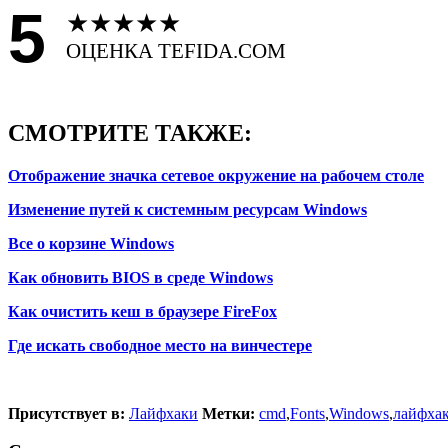
5
★
★
★
★
★
ОЦЕНКА TEFIDA.COM
СМОТРИТЕ ТАКЖЕ:
Отображение значка сетевое окружение на рабочем столе
Изменение путей к системным ресурсам Windows
Все о корзине Windows
Как обновить BIOS в среде Windows
Как очистить кеш в браузере FireFox
Где искать свободное место на винчестере
Присутствует в:
Лайфхаки
Метки:
cmd
,
Fonts
,
Windows
,
лайфха