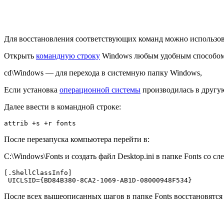
Для восстановления соответствующих команд можно использо
Открыть
командную строку
Windows любым удобным способом 
cd\Windows — для перехода в системную папку Windows,
Если установка
операционной системы
производилась в другу
Далее ввести в командной строке:
attrib +s +r fonts
После перезапуска компьютера перейти в:
C:\Windows\Fonts и создать файл Desktop.ini в папке Fonts со
[.ShellClassInfo]

 UICLSID={BD84B380-8CA2-1069-AB1D-08000948F534}
После всех вышеописанных шагов в папке Fonts восстановятс