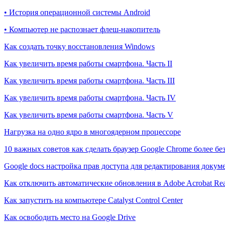
• История операционной системы Android
• Компьютер не распознает флеш-накопитель
Как создать точку восстановления Windows
Как увеличить время работы смартфона. Часть II
Как увеличить время работы смартфона. Часть III
Как увеличить время работы смартфона. Часть IV
Как увеличить время работы смартфона. Часть V
Нагрузка на одно ядро в многоядерном процессоре
10 важных советов как сделать браузер Google Chrome более б
Google docs настройка прав доступа для редактирования докум
Как отключить автоматические обновления в Adobe Acrobat Re
Как запустить на компьютере Catalyst Control Center
Как освободить место на Google Drive