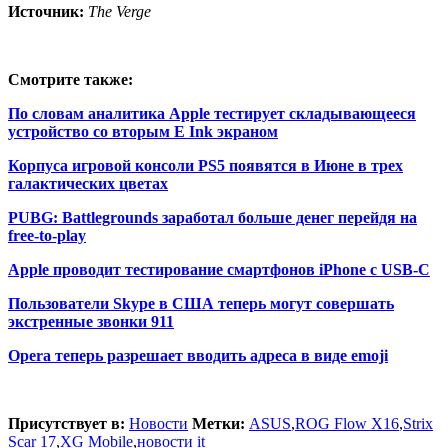
Источник:
The Verge
Смотрите также:
По словам аналитика Apple тестирует складывающееся
устройство со вторым E Ink экраном
Корпуса игровой консоли PS5 появятся в Июне в трех
галактических цветах
PUBG: Battlegrounds заработал больше денег перейдя на
free-to-play
Apple проводит тестирование смартфонов iPhone с USB-C
Пользователи Skype в США теперь могут совершать
экстренные звонки 911
Opera теперь разрешает вводить адреса в виде emoji
Присутствует в:
Новости
Метки:
ASUS
,
ROG Flow X16
,
Strix
Scar 17
,
XG Mobile
,
новости it