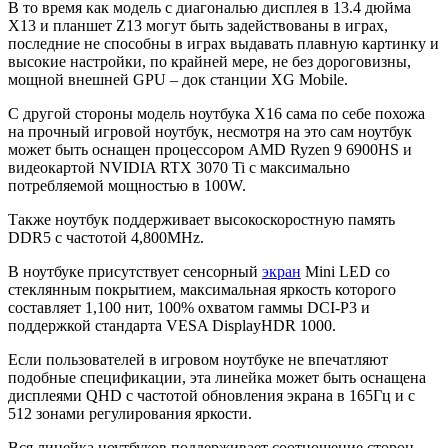
В то время как модель с диагональю дисплея в 13.4 дюйма
X13 и планшет Z13 могут быть задействованы в играх,
последние не способны в играх выдавать плавную картинку и
высокие настройки, по крайней мере, не без дороговизны,
мощной внешней GPU – док станции XG Mobile.
С другой стороны модель ноутбука X16 сама по себе похожа
на прочный игровой ноутбук, несмотря на это сам ноутбук
может быть оснащен процессором AMD Ryzen 9 6900HS и
видеокартой NVIDIA RTX 3070 Ti с максимально
потребляемой мощностью в 100W.
Также ноутбук поддерживает высокоскоростную память
DDR5 с частотой 4,800MHz.
В ноутбуке присутствует сенсорный
экран
Mini LED со
стеклянным покрытием, максимальная яркость которого
составляет 1,100 нит, 100% охватом гаммы DCI-P3 и
поддержкой стандарта VESA DisplayHDR 1000.
Если пользователей в игровом ноутбуке не впечатляют
подобные спецификации, эта линейка может быть оснащена
дисплеями QHD с частотой обновления экрана в 165Гц и c
512 зонами регулирования яркости.
Вся линейка ноутбуков поддерживает соотношение сторон