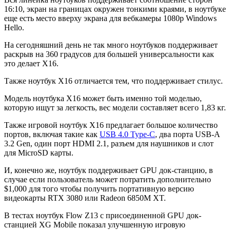
16:10, экран на границах окружен тонкими краями, в ноутбуке
еще есть место вверху экрана для вебкамеры 1080р Windows
Hello.
На сегодняшний день не так много ноутбуков поддерживает
раскрыв на 360 градусов для большей универсальности как
это делает X16.
Также ноутбук X16 отличается тем, что поддерживает стилус.
Модель ноутбука X16 может быть именно той моделью,
которую ищут за легкость, вес модели составляет всего 1,83 кг.
Также игровой ноутбук X16 предлагает большое количество
портов, включая такие как
USB 4.0 Type-C
, два порта USB-A
3.2 Gen, один порт HDMI 2.1, разъем для наушников и слот
для MicroSD карты.
И, конечно же, ноутбук поддерживает GPU док-станцию, в
случае если пользователь может потратить дополнительно
$1,000 для того чтобы получить портативную версию
видеокарты RTX 3080 или Radeon 6850M XT.
В тестах ноутбук Flow Z13 с присоединенной GPU док-
станцией XG Mobile показал улучшенную игровую