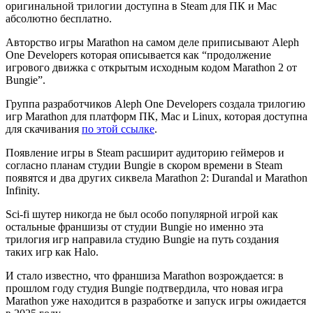
оригинальной трилогии доступна в Steam для ПК и Mac
абсолютно бесплатно.
Авторство игры Marathon на самом деле приписывают Aleph
One Developers которая описывается как “продолжение
игрового движка с открытым исходным кодом Marathon 2 от
Bungie”.
Группа разработчиков Aleph One Developers создала трилогию
игр Marathon для платформ ПК, Mac и Linux, которая доступна
для скачивания
по этой ссылке
.
Появление игры в Steam расширит аудиторию геймеров и
согласно планам студии Bungie в скором времени в Steam
появятся и два других сиквела Marathon 2: Durandal и Marathon
Infinity.
Sci-fi шутер никогда не был особо популярной игрой как
остальные франшизы от студии Bungie но именно эта
трилогия игр направила студию Bungie на путь создания
таких игр как Halo.
И стало известно, что франшиза Marathon возрождается: в
прошлом году студия Bungie подтвердила, что новая игра
Marathon уже находится в разработке и запуск игры ожидается