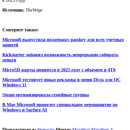
в 2025 году.
Источник:
TheVerge
Смотрите также:
Microsoft выпустила поддержку passkey для всех учетных
записей
Kickstarter добавил возможность непрерывно собирать
деньги
MicroSD карты появятся в 2025 году с объемом в 4Тб
Microsoft тестирует показ рекламы в меню Пуск для ОС
Windows 11
Steam оптимизировала семейные группы
В Мае Microsoft проведет специальное мероприятие по
Windows и Surface AI
Присутствует в:
Новости
Метки:
Marathon
,
Marathon 2: