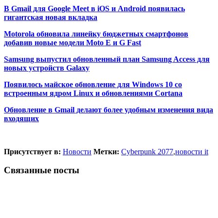
В Gmail для Google Meet в iOS и Android появилась
гигантская новая вкладка
Motorola обновила линейку бюджетных смартфонов
добавив новые модели Moto E и G Fast
Samsung выпустил обновленный план Samsung Access для
новых устройств Galaxy
Появилось майское обновление для Windows 10 со
встроенным ядром Linux и обновлениями Cortana
Обновление в Gmail делают более удобным изменения вида
входящих
Присутствует в:
Новости
Метки:
Cyberpunk 2077
,
новости it
Связанные посты