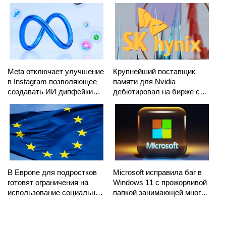
Meta отключает улучшение
Крупнейший поставщик
в Instagram позволяющее
памяти для Nvidia
создавать ИИ дипфейки
дебютировал на бирже с
публичных аккаунтов
капитализацией $1 трлн
В Европе для подростков
Microsoft исправила баг в
готовят ограничения на
Windows 11 с прожорливой
использование социальных
папкой занимающей много
сетей
места