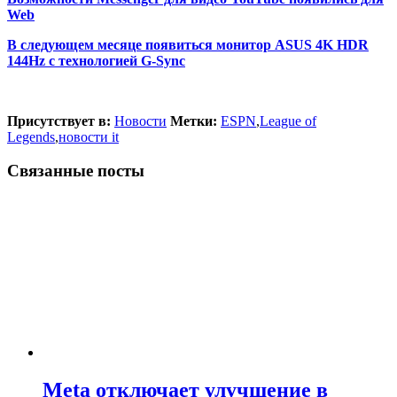
Web
В следующем месяце появиться монитор ASUS 4K HDR
144Hz с технологией G-Sync
Присутствует в:
Новости
Метки:
ESPN
,
League of
Legends
,
новости it
Связанные посты
Meta отключает улучшение в