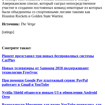
Американском списке, который сыграл непосредственное
участие в создании постоянных команд некоторые из которых
были объединены со спортивными лигами такими как
Houston Rockets и Golden State Warrior.
Источник:
The Verge
[ratings]
Смотрите также:
Pioneer представил три новых беспроводных системы
CarPlay
Новые телевизоры от Samsung 2018 поддерживают
технологию FreeSync
При помощи Google Pay платежный сервис PayPal
работает в Gmail и YouTube
Nvidia Shield обзавелся новым UI в обновлении Android
Oreo
Возможности Messenger для видео YouTube появились для