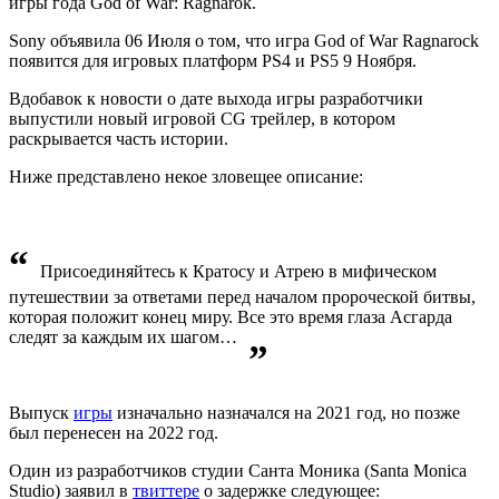
игры года God of War: Ragnarok.
Sony объявила 06 Июля о том, что игра God of War Ragnarock
появится для игровых платформ PS4 и PS5 9 Ноября.
Вдобавок к новости о дате выхода игры разработчики
выпустили новый игровой CG трейлер, в котором
раскрывается часть истории.
Ниже представлено некое зловещее описание:
“
Присоединяйтесь к Кратосу и Атрею в мифическом
путешествии за ответами перед началом пророческой битвы,
которая положит конец миру. Все это время глаза Асгарда
следят за каждым их шагом…
”
Выпуск
игры
изначально назначался на 2021 год, но позже
был перенесен на 2022 год.
Один из разработчиков студии Санта Моника (Santa Monica
Studio) заявил в
твиттере
о задержке следующее: