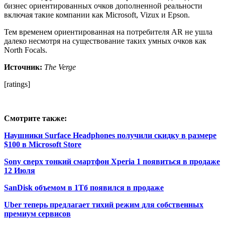
бизнес ориентированных очков дополненной реальности
включая такие компании как Microsoft, Vizux и Epson.
Тем временем ориентированная на потребителя AR не ушла
далеко несмотря на существование таких умных очков как
North Focals.
Источник:
The Verge
[ratings]
Смотрите также:
Наушники Surface Headphones получили скидку в размере
$100 в Microsoft Store
Sony сверх тонкий смартфон Xperia 1 появиться в продаже
12 Июля
SanDisk объемом в 1Тб появился в продаже
Uber теперь предлагает тихий режим для собственных
премиум сервисов