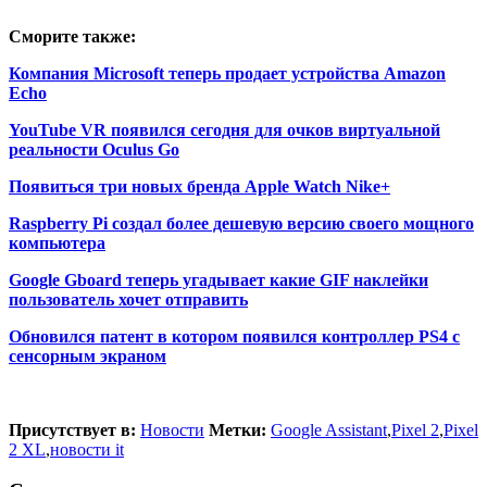
Сморите также:
Компания Microsoft теперь продает устройства Amazon
Echo
YouTube VR появился сегодня для очков виртуальной
реальности Oculus Go
Появиться три новых бренда Apple Watch Nike+
Raspberry Pi создал более дешевую версию своего мощного
компьютера
Google Gboard теперь угадывает какие GIF наклейки
пользователь хочет отправить
Обновился патент в котором появился контроллер PS4 с
сенсорным экраном
Присутствует в:
Новости
Метки:
Google Assistant
,
Pixel 2
,
Pixel
2 XL
,
новости it