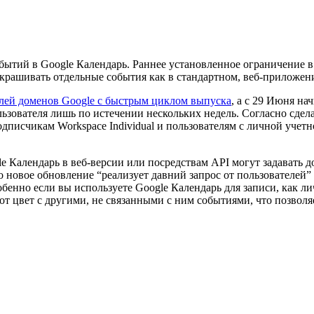
бытий в Google Календарь. Раннее установленное ограничение в
крашивать отдельные события как в стандартном, веб-приложен
лей доменов Google с быстрым циклом выпуска
, а с 29 Июня на
льзователя лишь по истечении нескольких недель. Согласно сде
одписчикам Workspace Individual и пользователям с личной учет
gle Календарь в веб-версии или посредствам API могут задават
о новое обновление “реализует давний запрос от пользователей
обенно если вы используете Google Календарь для записи, как 
тот цвет с другими, не связанными с ним событиями, что позволя