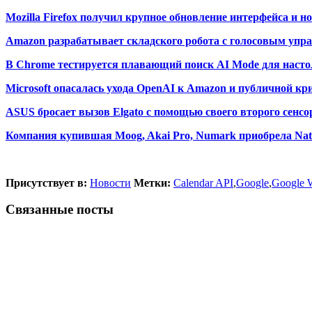
Mozilla Firefox получил крупное обновление интерфейса и 
Amazon разрабатывает складского робота с голосовым упр
В Chrome тестируется плавающий поиск AI Mode для насто
Microsoft опасалась ухода OpenAI к Amazon и публичной кр
ASUS бросает вызов Elgato с помощью своего второго сенсо
Компания купившая Moog, Akai Pro, Numark приобрела Nati
Присутствует в:
Новости
Метки:
Calendar API
,
Google
,
Google 
Связанные посты