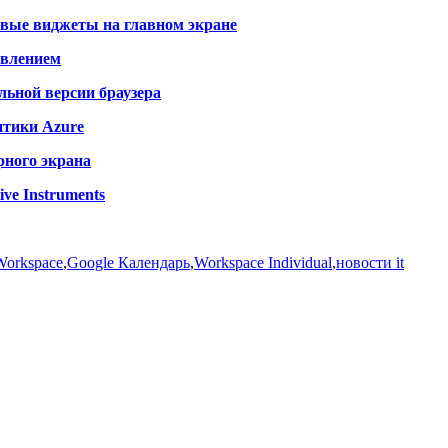
новые виджеты на главном экране
авлением
льной версии браузера
итики Azure
рного экрана
ve Instruments
Workspace
,
Google Календарь
,
Workspace Individual
,
новости it