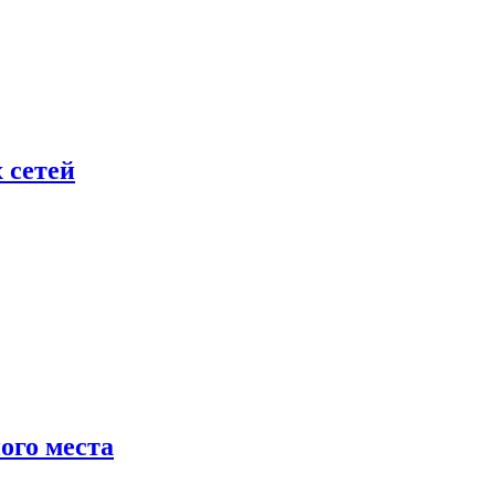
 сетей
ого места