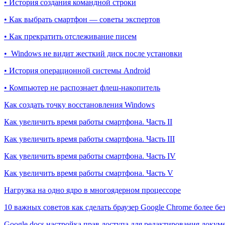
• История создания командной строки
• Как выбрать смартфон — советы экспертов
• Как прекратить отслеживание писем
• Windows не видит жесткий диск после установки
• История операционной системы Android
• Компьютер не распознает флеш-накопитель
Как создать точку восстановления Windows
Как увеличить время работы смартфона. Часть II
Как увеличить время работы смартфона. Часть III
Как увеличить время работы смартфона. Часть IV
Как увеличить время работы смартфона. Часть V
Нагрузка на одно ядро в многоядерном процессоре
10 важных советов как сделать браузер Google Chrome более б
Google docs настройка прав доступа для редактирования докум