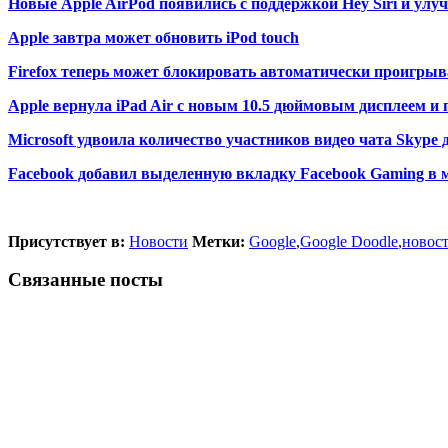
Новые Apple AirPod появились с поддержкой Hey Siri и у
Apple завтра может обновить iPod touch
Firefox теперь может блокировать автоматически проигрыв
Apple вернула iPad Air с новым 10.5 дюймовым дисплеем и 
Microsoft удвоила количество участников видео чата Skype 
Facebook добавил выделенную вкладку Facebook Gaming в 
Присутствует в:
Новости
Метки:
Google
,
Google Doodle
,
новост
Связанные посты