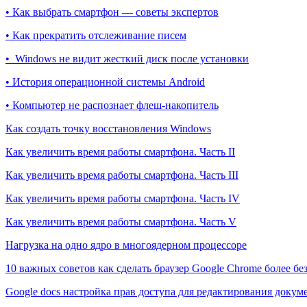
• Как выбрать смартфон — советы экспертов
• Как прекратить отслеживание писем
• Windows не видит жесткий диск после установки
• История операционной системы Android
• Компьютер не распознает флеш-накопитель
Как создать точку восстановления Windows
Как увеличить время работы смартфона. Часть II
Как увеличить время работы смартфона. Часть III
Как увеличить время работы смартфона. Часть IV
Как увеличить время работы смартфона. Часть V
Нагрузка на одно ядро в многоядерном процессоре
10 важных советов как сделать браузер Google Chrome более б
Google docs настройка прав доступа для редактирования докум