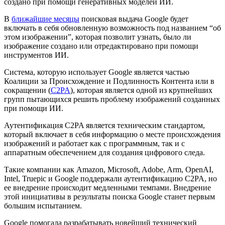
создано при помощи генеративных моделей ИИ.
В
ближайшие месяцы
поисковая выдача Google будет
включать в себя обновленную возможность под названием “об
этом изображении”, которая позволит узнать, было ли
изображение создано или отредактировано при помощи
инструментов ИИ.
Система, которую использует Google является частью
Коалиции за Происхождение и Подлинность Контента или в
сокращении (
C2PA
), которая является одной из крупнейших
групп пытающихся решить проблему изображений созданных
при помощи ИИ.
Аутентификация C2PA является техническим стандартом,
который включает в себя информацию о месте происхождения
изображений и работает как с программным, так и с
аппаратным обеспечением для создания цифрового следа.
Такие компании как Amazon, Microsoft, Adobe, Arm, OpenAI,
Intel, Truepic и Google поддержали аутентификацию C2PA, но
ее внедрение происходит медленными темпами. Внедрение
этой инициативы в результаты поиска Google станет первым
большим испытанием.
Google помогала разрабатывать новейший технический