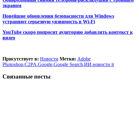
экраном
Новейшие обновления безопасности для Windows
устраняют серьезную уязвимость в Wi-Fi
YouTube скоро попросит аудиторию добавлять контекст к
видео
Присутствует в:
Новости
Метки:
Adobe
Photoshop
,
C2PA
,
Google
,
Google Search
,
ИИ
,
новости it
Связанные посты