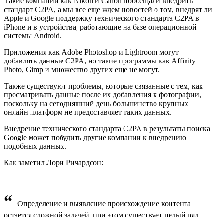
Такие компании как Nikon и Canon пообещали внедрить
стандарт C2PA, а мы все еще ждем новостей о том, внедрят ли
Apple и Google поддержку технического стандарта C2PA в
iPhone и в устройства, работающие на базе операционной
системы Android.
Приложения как Adobe Photoshop и Lightroom могут
добавлять данные C2PA, но такие программы как Affinity
Photo, Gimp и множество других еще не могут.
Также существуют проблемы, которые связанные с тем, как
просматривать данные после их добавления к фотографии,
поскольку на сегодняшний день большинство крупных
онлайн платформ не предоставляет таких данных.
Внедрение технического стандарта C2PA в результаты поиска
Google может побудить другие компании к внедрению
подобных данных.
Как заметил Лори Ричардсон:
“
Определение и выявление происхождение контента
остается сложной задачей, при этом существует целый ряд