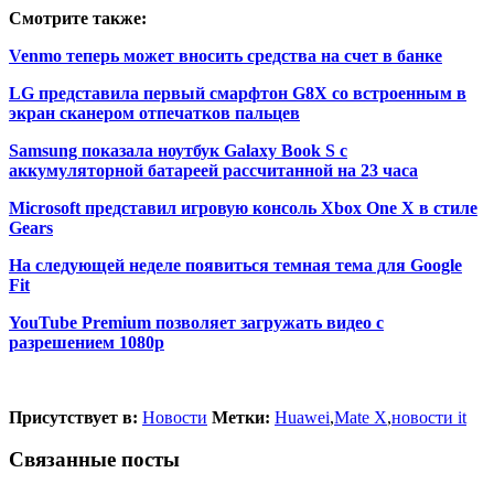
Смотрите также:
Venmo теперь может вносить средства на счет в банке
LG представила первый смарфтон G8X со встроенным в
экран сканером отпечатков пальцев
Samsung показала ноутбук Galaxy Book S с
аккумуляторной батареей рассчитанной на 23 часа
Microsoft представил игровую консоль Xbox One X в стиле
Gears
На следующей неделе появиться темная тема для Google
Fit
YouTube Premium позволяет загружать видео с
разрешением 1080р
Присутствует в:
Новости
Метки:
Huawei
,
Mate X
,
новости it
Связанные посты