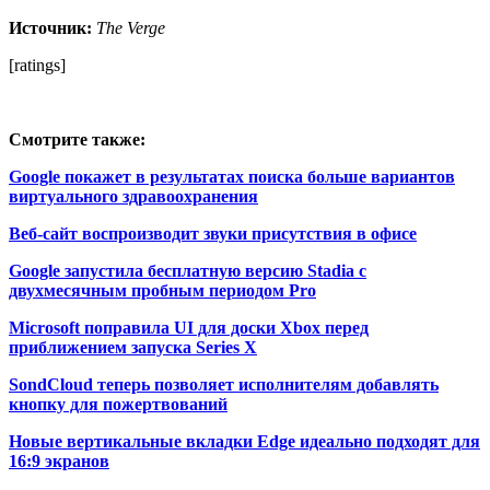
Источник:
The Verge
[ratings]
Смотрите также:
Google покажет в результатах поиска больше вариантов
виртуального здравоохранения
Веб-сайт воспроизводит звуки присутствия в офисе
Google запустила бесплатную версию Stadia с
двухмесячным пробным периодом Pro
Microsoft поправила UI для доски Xbox перед
приближением запуска Series X
SondCloud теперь позволяет исполнителям добавлять
кнопку для пожертвований
Новые вертикальные вкладки Edge идеально подходят для
16:9 экранов