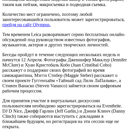
таким как пейзаж, макросъемка и подводная съемка.
Количество мест ограничено, поэтому любой
заинтересовавшийся пользователь может зарегистрироваться,
прейдя на сайт Olympus.
Тем временем Leica разворачивает серию бесплатных онлайн-
обсуждений под руководством известных фотографов,
музыкантов, актеров и других творческих личностей.
Беседы пройдут в течение следующих нескольких недель и
начнутся 12 Апреля. Фотографы Дженнифер Макклур (Jennifer
McClure) и Хуан Кристобаль Кобо (Juan Cristóbal Cobo)
расскажут о поддержке своих фотографий во время
самокарантина, Мэгги Стибер (Maggie Steber) расскажет о
своем проекте Гуггенхайм «Тайный сад Лили ЛаПальма», а
Стивен Ванаско (Steven Vanasco) займется своим цифровым
рабочим процессом.
Для принятия участие в виртуальных дискуссиях
пользователям необходимо зарегистрироваться на Eventbrite.
DJ D Nice, Джефф Гарлин (Jeff Garlin,) и Дэнни Клинч (Danny
Clinch) также собираются выступить с докладами в
ближайшем будущем, но регистрация на эти сессии еще не
открыта.