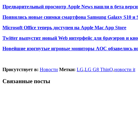
Предварительный просмотр Apple News нашли в бета версии
Появились новые снимки смартфона Samsung Galaxy S10 и 
Microsoft Office теперь доступен на Apple Mac App Store
Twitter выпустит новый Web интерфейс для браузеров и кно
Новейшие изогнутые игровые мониторы AOC обзавелись 
Присутствует в:
Новости
Метки:
LG
,
LG G8 ThinQ
,
новости it
Связанные посты