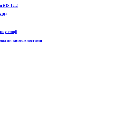
 iOS 12.2
S10+
пку emoji
новыми возможностями