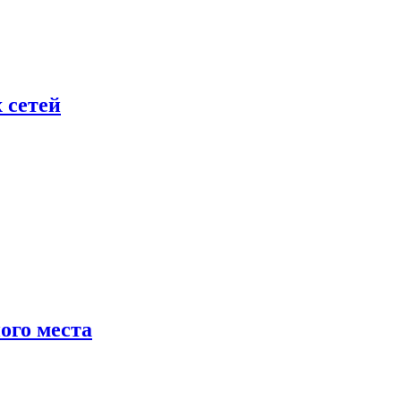
 сетей
ого места