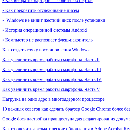
• Как выбрать смартфон — советы экспертов
• Как прекратить отслеживание писем
• Windows не видит жесткий диск после установки
• История операционной системы Android
• Компьютер не распознает флеш-накопитель
Как создать точку восстановления Windows
Как увеличить время работы смартфона. Часть II
Как увеличить время работы смартфона. Часть III
Как увеличить время работы смартфона. Часть IV
Как увеличить время работы смартфона. Часть V
Нагрузка на одно ядро в многоядерном процессоре
10 важных советов как сделать браузер Google Chrome более б
Google docs настройка прав доступа для редактирования докум
Как отключить автоматические обновления в Adobe Acrobat Re