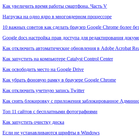
Как увеличить время работы смартфона. Часть V
Нагрузка на одно ядро в многоядерном процессоре
10 важных советов как сделать браузер Google Chrome более б
Google docs настройка прав доступа для редактирования докум
Как отключить автоматические обновления в Adobe Acrobat Re
Как запустить на компьютере Catalyst Control Center
Как освободить место на Google Drive
Как убрать фоновую рамку в браузере Google Chrome
Как отключить учетную запись Twitter
Как снять блокировку с приложения заблокированное Админи
Топ 11 сайтов с бесплатными фотографиями
Как запустить очистку диска
Если не устанавливаются шрифты в Windows