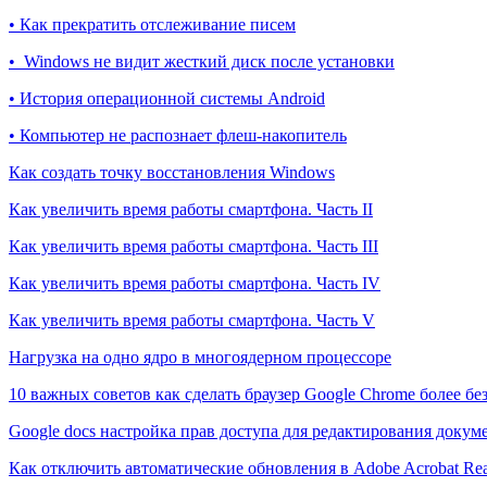
• Как прекратить отслеживание писем
• Windows не видит жесткий диск после установки
• История операционной системы Android
• Компьютер не распознает флеш-накопитель
Как создать точку восстановления Windows
Как увеличить время работы смартфона. Часть II
Как увеличить время работы смартфона. Часть III
Как увеличить время работы смартфона. Часть IV
Как увеличить время работы смартфона. Часть V
Нагрузка на одно ядро в многоядерном процессоре
10 важных советов как сделать браузер Google Chrome более б
Google docs настройка прав доступа для редактирования докум
Как отключить автоматические обновления в Adobe Acrobat Re