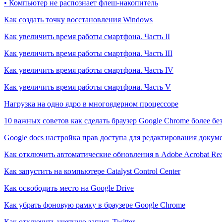
• Компьютер не распознает флеш-накопитель
Как создать точку восстановления Windows
Как увеличить время работы смартфона. Часть II
Как увеличить время работы смартфона. Часть III
Как увеличить время работы смартфона. Часть IV
Как увеличить время работы смартфона. Часть V
Нагрузка на одно ядро в многоядерном процессоре
10 важных советов как сделать браузер Google Chrome более б
Google docs настройка прав доступа для редактирования докум
Как отключить автоматические обновления в Adobe Acrobat Re
Как запустить на компьютере Catalyst Control Center
Как освободить место на Google Drive
Как убрать фоновую рамку в браузере Google Chrome
Как отключить учетную запись Twitter