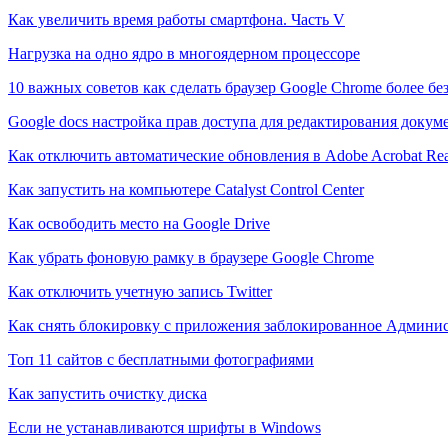
Как увеличить время работы смартфона. Часть V
Нагрузка на одно ядро в многоядерном процессоре
10 важных советов как сделать браузер Google Chrome более б
Google docs настройка прав доступа для редактирования докум
Как отключить автоматические обновления в Adobe Acrobat Re
Как запустить на компьютере Catalyst Control Center
Как освободить место на Google Drive
Как убрать фоновую рамку в браузере Google Chrome
Как отключить учетную запись Twitter
Как снять блокировку с приложения заблокированное Админи
Топ 11 сайтов с бесплатными фотографиями
Как запустить очистку диска
Если не устанавливаются шрифты в Windows