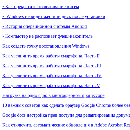
• Как прекратить отслеживание писем
• Windows не видит жесткий диск после установки
• История операционной системы Android
• Компьютер не распознает флеш-накопитель
Как создать точку восстановления Windows
Как увеличить время работы смартфона. Часть II
Как увеличить время работы смартфона. Часть III
Как увеличить время работы смартфона. Часть IV
Как увеличить время работы смартфона. Часть V
Нагрузка на одно ядро в многоядерном процессоре
10 важных советов как сделать браузер Google Chrome более б
Google docs настройка прав доступа для редактирования докум
Как отключить автоматические обновления в Adobe Acrobat Re