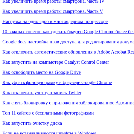
Как увеличить время работы смартфона. Часть IV
Как увеличить время работы смартфона. Часть V
Нагрузка на одно ядро в многоядерном процессоре
10 важных советов как сделать браузер Google Chrome более б
Google docs настройка прав доступа для редактирования докум
Как отключить автоматические обновления в Adobe Acrobat Re
Как запустить на компьютере Catalyst Control Center
Как освободить место на Google Drive
Как убрать фоновую рамку в браузере Google Chrome
Как отключить учетную запись Twitter
Как снять блокировку с приложения заблокированное Админи
Топ 11 сайтов с бесплатными фотографиями
Как запустить очистку диска
Если не устанавливаются шрифты в Windows