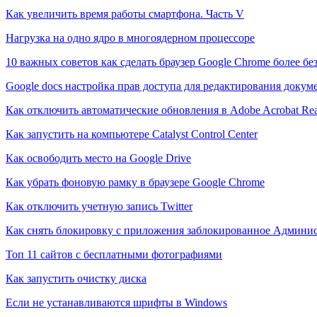
Как увеличить время работы смартфона. Часть V
Нагрузка на одно ядро в многоядерном процессоре
10 важных советов как сделать браузер Google Chrome более б
Google docs настройка прав доступа для редактирования докум
Как отключить автоматические обновления в Adobe Acrobat Re
Как запустить на компьютере Catalyst Control Center
Как освободить место на Google Drive
Как убрать фоновую рамку в браузере Google Chrome
Как отключить учетную запись Twitter
Как снять блокировку с приложения заблокированное Админи
Топ 11 сайтов с бесплатными фотографиями
Как запустить очистку диска
Если не устанавливаются шрифты в Windows