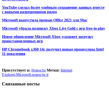
YouTube сделал более удобным сохранение данных вместе
с новыми разрешениями видео
Microsoft выпустила превью Office 2021 для Mac
Microsoft убрала подписку Xbox Live Gold с игр free-to-play
Новое обновление Microsoft Xbox ускоряет загрузку
приостановленных игр
HP Chromebook x360 14c получил новые процессоры Intel
11 поколения
Присутствует в:
Новости
Метки:
Internet
Explorer
,
Microsoft
,
новости it
Связанные посты