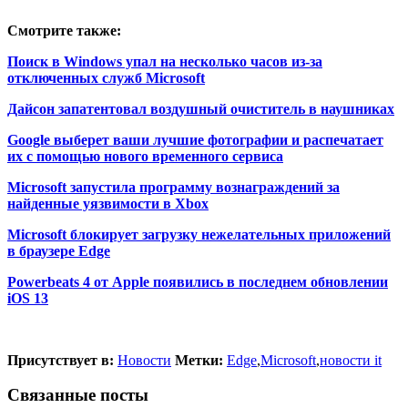
Смотрите также:
Поиск в Windows упал на несколько часов из-за
отключенных служб Microsoft
Дайсон запатентовал воздушный очиститель в наушниках
Google выберет ваши лучшие фотографии и распечатает
их с помощью нового временного сервиса
Microsoft запустила программу вознаграждений за
найденные уязвимости в Xbox
Microsoft блокирует загрузку нежелательных приложений
в браузере Edge
Powerbeats 4 от Apple появились в последнем обновлении
iOS 13
Присутствует в:
Новости
Метки:
Edge
,
Microsoft
,
новости it
Связанные посты