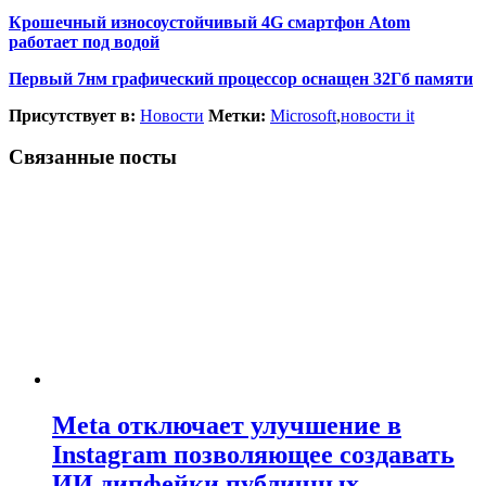
Крошечный износоустойчивый 4G смартфон Atom
работает под водой
Первый 7нм графический процессор оснащен 32Гб памяти
Присутствует в:
Новости
Метки:
Microsoft
,
новости it
Связанные посты
Meta отключает улучшение в
Instagram позволяющее создавать
ИИ дипфейки публичных