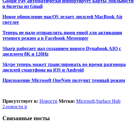
Google Pay автоматически импортирует карты лояльности
и билеты из Gmail
Новое обновление macOS делает дисплей MacBook Air
светлее
Теперь не надо отправлять moon emoji для активации
темного режим а в Facebook Messenger
Sharp работает над созданием нового Dynabook AIO с
дисплеем 8K и 120Hz
Skype теперь может транслировать во время разговора
дисплей смартфона на iOS и Android
Приложение Microsoft OneNote получит темный режим
Присутствует в:
Новости
Метки:
Microsoft
,
Surface Hub
2
,
новости it
Связанные посты