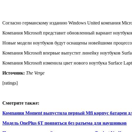
Согласно германскому изданию Windows United компания Microso
Компания Microsoft представит обновленный вариант ноутбуков
Новые модели ноутбуков будут оснащены новейшими процессора
Компания Microsoft впервые выпустит линейку ноутбуков Surfa
Компания Microsoft изменила цвет нового ноутбука Surface Lapt
Источник:
The Verge
[ratings]
Смотрите также:
Компания Moment выпустила первый Mfi корпус батареи дл
Модель OnePlus 6T появиться без разъема для наушников