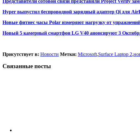
Представители сотовой связи представили Project Verify 
Hyper выпустил беспроводной зарядный адаптер Qi для Air
Новые фитнес часы Polar измеряют нагрузку от упражнений
Новый 5 камерный смартфон LG V40 анонсируют 3 Октябр
Присутствует в:
Новости
Метки:
Microsoft
,
Surface Laptop 2
,
нов
Связанные посты