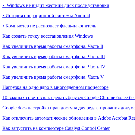
• Windows не видит жесткий диск после установки
• История операционной системы Android
• Компьютер не распознает флеш-накопитель
Как создать точку восстановления Windows
Как увеличить время работы смартфона. Часть II
Как увеличить время работы смартфона. Часть III
Как увеличить время работы смартфона. Часть IV
Как увеличить время работы смартфона. Часть V
Нагрузка на одно ядро в многоядерном процессоре
10 важных советов как сделать браузер Google Chrome более б
Google docs настройка прав доступа для редактирования докум
Как отключить автоматические обновления в Adobe Acrobat Re
Как запустить на компьютере Catalyst Control Center