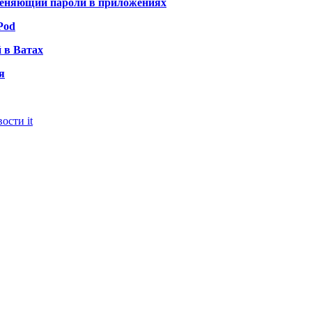
заменяющий пароли в приложениях
Pod
 в Ватах
я
ости it