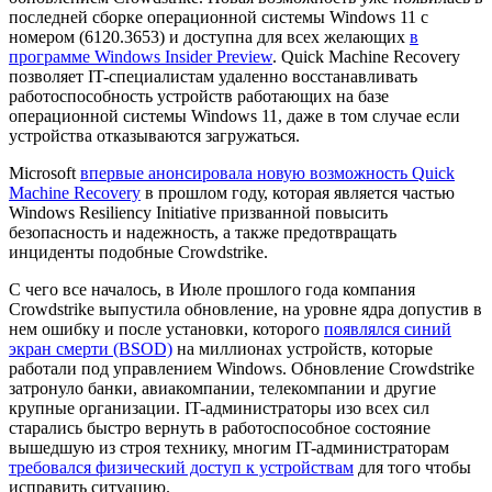
последней сборке операционной системы Windows 11 с
номером (6120.3653) и доступна для всех желающих
в
программе Windows Insider Preview
. Quick Machine Recovery
позволяет IT-специалистам удаленно восстанавливать
работоспособность устройств работающих на базе
операционной системы Windows 11, даже в том случае если
устройства отказываются загружаться.
Microsoft
впервые анонсировала новую возможность Quick
Machine Recovery
в прошлом году, которая является частью
Windows Resiliency Initiative призванной повысить
безопасность и надежность, а также предотвращать
инциденты подобные Crowdstrike.
С чего все началось, в Июле прошлого года компания
Crowdstrike выпустила обновление, на уровне ядра допустив в
нем ошибку и после установки, которого
появлялся синий
экран смерти (BSOD)
на миллионах устройств, которые
работали под управлением Windows. Обновление Crowdstrike
затронуло банки, авиакомпании, телекомпании и другие
крупные организации. IT-администраторы изо всех сил
старались быстро вернуть в работоспособное состояние
вышедшую из строя технику, многим IT-администраторам
требовался физический доступ к устройствам
для того чтобы
исправить ситуацию.