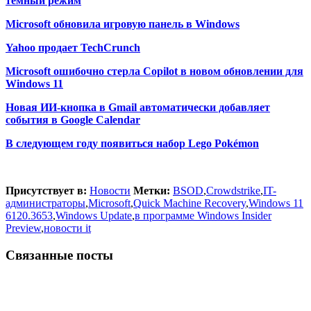
темный режим
Microsoft обновила игровую панель в Windows
Yahoo продает TechCrunch
Microsoft ошибочно стерла Copilot в новом обновлении для
Windows 11
Новая ИИ-кнопка в Gmail автоматически добавляет
события в Google Calendar
В следующем году появиться набор Lego Pokémon
Присутствует в:
Новости
Метки:
BSOD
,
Crowdstrike
,
IT-
администраторы
,
Microsoft
,
Quick Machine Recovery
,
Windows 11
6120.3653
,
Windows Update
,
в программе Windows Insider
Preview
,
новости it
Связанные посты