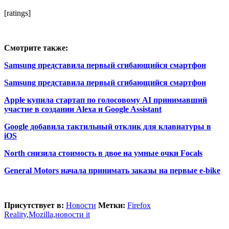
[ratings]
Смотрите также:
Samsung представила первый сгибающийся смартфон
Samsung представила первый сгибающийся смартфон
Apple купила стартап по голосовому AI принимавший
участие в создании Alexa и Google Assistant
Google добавила тактильный отклик для клавиатуры в
iOS
North снизила стоимость в двое на умные очки Focals
General Motors начала принимать заказы на первые e-bike
Присутствует в:
Новости
Метки:
Firefox
Reality
,
Mozilla
,
новости it