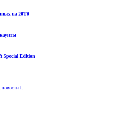
нных на 20Тб
ккаунты
 Special Edition
y
,
новости it