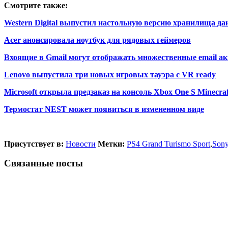
Смотрите также:
Western Digital выпустил настольную версию хранилища да
Acer анонсировала ноутбук для рядовых геймеров
Вхоящие в Gmail могут отображать множественные email а
Lenovo выпустила три новых игровых тауэра с VR ready
Microsoft открыла предзаказ на консоль Xbox One S Minecraft
Термостат NEST может появиться в измененном виде
Присутствует в:
Новости
Метки:
PS4 Grand Turismo Sport
,
Son
Связанные посты