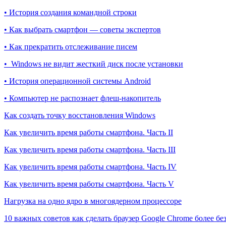
• История создания командной строки
• Как выбрать смартфон — советы экспертов
• Как прекратить отслеживание писем
• Windows не видит жесткий диск после установки
• История операционной системы Android
• Компьютер не распознает флеш-накопитель
Как создать точку восстановления Windows
Как увеличить время работы смартфона. Часть II
Как увеличить время работы смартфона. Часть III
Как увеличить время работы смартфона. Часть IV
Как увеличить время работы смартфона. Часть V
Нагрузка на одно ядро в многоядерном процессоре
10 важных советов как сделать браузер Google Chrome более б