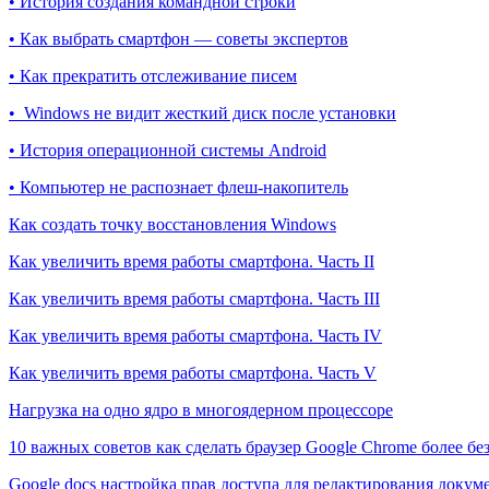
• История создания командной строки
• Как выбрать смартфон — советы экспертов
• Как прекратить отслеживание писем
• Windows не видит жесткий диск после установки
• История операционной системы Android
• Компьютер не распознает флеш-накопитель
Как создать точку восстановления Windows
Как увеличить время работы смартфона. Часть II
Как увеличить время работы смартфона. Часть III
Как увеличить время работы смартфона. Часть IV
Как увеличить время работы смартфона. Часть V
Нагрузка на одно ядро в многоядерном процессоре
10 важных советов как сделать браузер Google Chrome более б
Google docs настройка прав доступа для редактирования докум