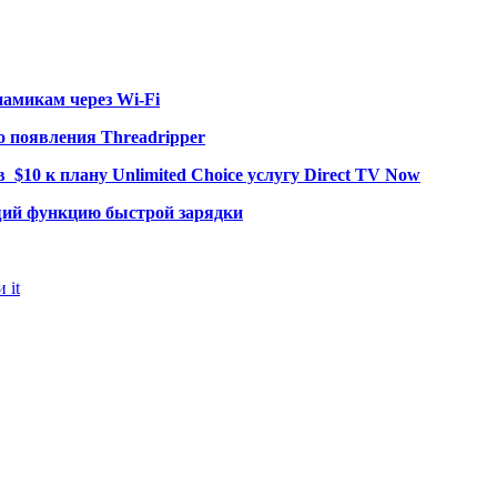
намикам через Wi-Fi
о появления Threadripper
$10 к плану Unlimited Choice услугу Direct TV Now
ий функцию быстрой зарядки
 it