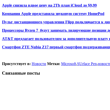
Apple снизила вдвое цену на 2Tb план iCloud до $9,99
Компания Apple представила звуковую систему HomePod
Пульт дистанционного управления Flipp подключается к ди
Процессоры Ryzen 7 будут занимать лидирующие позиции д
AT&T предлагает пользователям за дополнительную плату в 
Смартфон ZTE Nubia Z17 первый смартфон поддерживающ
Присутствует в:
Новости
Метки:
Microsoft
,
SUrface Pen
,
новости
Связанные посты