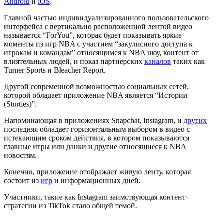
Android
и
iOS
.
Главной частью индивидуализированного пользовательского
интерфейса с вертикально расположенной лентой видео
называется “ForYou”, которая будет показывать яркие
моменты из игр NBA с участием “закулисного доступа к
игрокам и командам” относящимся к NBA шоу, контент от
влиятельных людей, и показ партнерских
каналов
таких как
Turner Sports и Bleacher Report.
Другой современной возможностью социальных сетей,
которой обладает приложение NBA является “Истории
(Storties)”.
Напоминающая в приложениях Snapchat, Instagram, и
других
последняя обладает горизонтальным выбором в видео с
истекающим сроком действия, в котором показываются
главные игры или данки и другие относящиеся к NBA
новостям.
Конечно, приложение отображает живую ленту, которая
состоит из
игр
и информационных дней.
Участники, такие как Instagram заимствующая контент-
стратегии из TikTok стало общей темой.