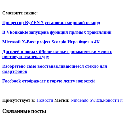
Смотрите также:
Процессор RyZEN 7 установил мировой рекорд
В Vkonkakte запущена функция прямых трансляций
Microsoft X-Box: project Scorpio Игра будет в 4К
Дисплей в новых iPhone сможет динамически менять
цветовую температуру
Изобретено само восстанавливающееся стекло для
смартфонов
Facebook отображает вторую ленту новостей
Присутствует в:
Новости
Метки:
Nindendo Switch
,
новости it
Связанные посты