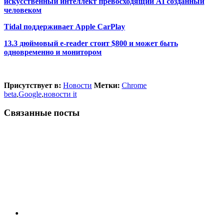
искусственный интеллект превосходящий AI созданный
человеком
Tidal поддерживает Apple CarPlay
13.3 дюймовый e-reader стоит $800 и может быть
одновременно и монитором
Присутствует в:
Новости
Метки:
Chrome
beta
,
Google
,
новости it
Связанные посты