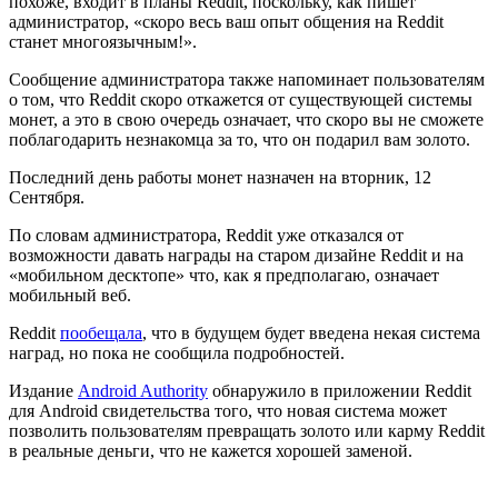
похоже, входит в планы Reddit, поскольку, как пишет
администратор, «скоро весь ваш опыт общения на Reddit
станет многоязычным!».
Сообщение администратора также напоминает пользователям
о том, что Reddit скоро откажется от существующей системы
монет, а это в свою очередь означает, что скоро вы не сможете
поблагодарить незнакомца за то, что он подарил вам золото.
Последний день работы монет назначен на вторник, 12
Сентября.
По словам администратора, Reddit уже отказался от
возможности давать награды на старом дизайне Reddit и на
«мобильном десктопе» что, как я предполагаю, означает
мобильный веб.
Reddit
пообещала
, что в будущем будет введена некая система
наград, но пока не сообщила подробностей.
Издание
Android Authority
обнаружило в приложении Reddit
для Android свидетельства того, что новая система может
позволить пользователям превращать золото или карму Reddit
в реальные деньги, что не кажется хорошей заменой.