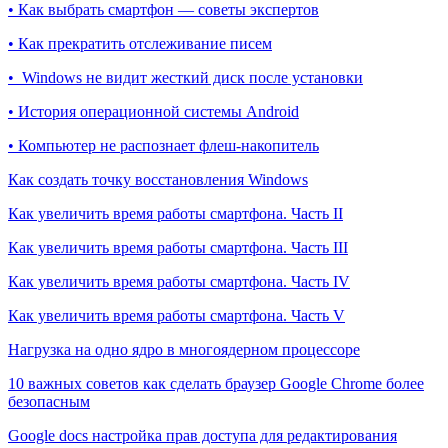
• Как выбрать смартфон — советы экспертов
• Как прекратить отслеживание писем
• Windows не видит жесткий диск после установки
• История операционной системы Android
• Компьютер не распознает флеш-накопитель
Как создать точку восстановления Windows
Как увеличить время работы смартфона. Часть II
Как увеличить время работы смартфона. Часть III
Как увеличить время работы смартфона. Часть IV
Как увеличить время работы смартфона. Часть V
Нагрузка на одно ядро в многоядерном процессоре
10 важных советов как сделать браузер Google Chrome более
безопасным
Google docs настройка прав доступа для редактирования