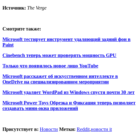
Источник:
The Verge
Смотрите также:
Microsoft тестирует инструмент удаляющий задний фон в
Paint
Cinebench теперь может проверять мощность GPU
Только что появилось новое лицо YouTube
Microsoft расскажет об искусственном интеллекте в
OneDrive на специализированном мероприятии
Microsoft удаляет WordPad из Windows спустя почти 30 лет
Microsoft Power Toys Обрезка и Фиксация теперь позволяет
создавать мини-окна приложений
Присутствует в:
Новости
Метки:
Reddit
,
новости it