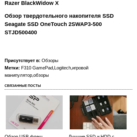
Razer BlackWidow X
Обзор твердотельного накопителя SSD
Seagate SSD OneTouch 2SWAP3-500
STJD500400
Присутствует в:
Обзоры
Метки:
F310 GamePad
,
Logitech
,
игровой
манипулятор
,
обзоры
СВЯЗАННЫЕ ПОСТЫ
Обзор USB флеш
Лучшие SSD и HDD с