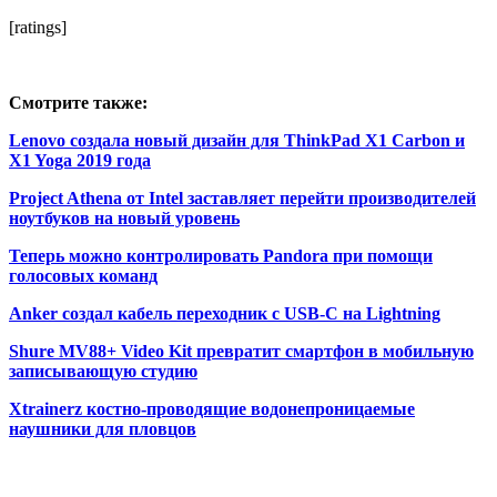
[ratings]
Смотрите также:
Lenovo создала новый дизайн для ThinkPad X1 Carbon и
X1 Yoga 2019 года
Project Athena от Intel заставляет перейти производителей
ноутбуков на новый уровень
Теперь можно контролировать Pandora при помощи
голосовых команд
Anker создал кабель переходник с USB-C на Lightning
Shure MV88+ Video Kit превратит смартфон в мобильную
записывающую студию
Xtrainerz костно-проводящие водонепроницаемые
наушники для пловцов