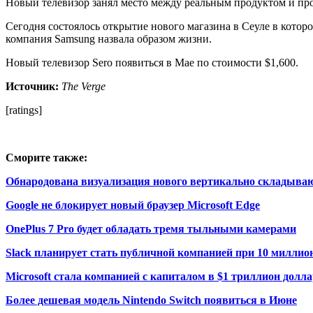
Новый телевизор занял место между реальным продуктом и пр
Сегодня состоялось открытие нового магазина в Сеуле в котор
компания Samsung назвала образом жизни.
Новый телевизор Sero появиться в Мае по стоимости $1,600.
Источник:
The Verge
[ratings]
Сморите также:
Обнародована визуализация нового вертикально складыва
Google не блокирует новый браузер Microsoft Edge
OnePlus 7 Pro будет обладать тремя тыльными камерами
Slack планирует стать публичной компанией при 10 милли
Microsoft стала компанией с капиталом в $1 триллион долл
Более дешевая модель Nintendo Switch появиться в Июне