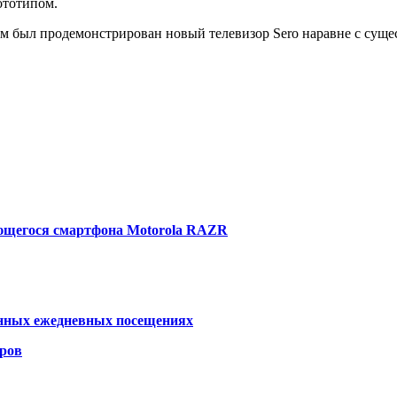
ототипом.
ом был продемонстрирован новый телевизор Sero наравне с суще
ющегося смартфона Motorola RAZR
онных ежедневных посещениях
аров