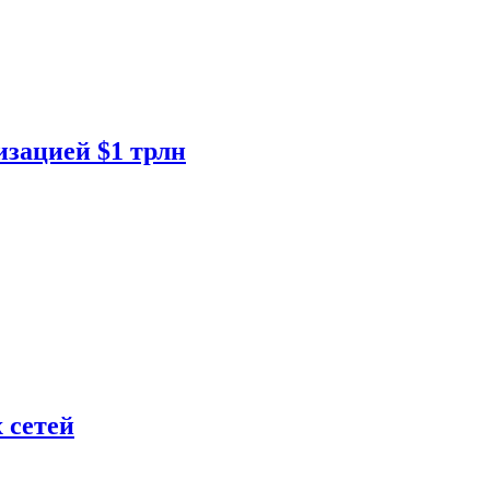
изацией $1 трлн
 сетей