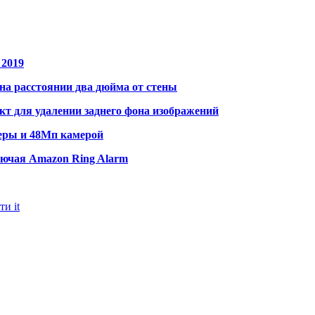
 2019
на расстоянии два дюйма от стены
т для удалении заднего фона изображений
меры и 48Мп камерой
лючая Amazon Ring Alarm
ти it