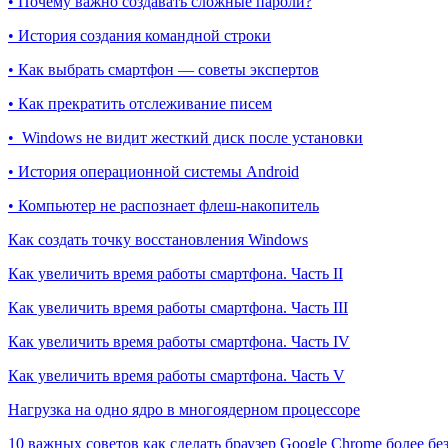
• Почему важно создавать сложные пароли?
• История создания командной строки
• Как выбрать смартфон — советы экспертов
• Как прекратить отслеживание писем
• Windows не видит жесткий диск после установки
• История операционной системы Android
• Компьютер не распознает флеш-накопитель
Как создать точку восстановления Windows
Как увеличить время работы смартфона. Часть II
Как увеличить время работы смартфона. Часть III
Как увеличить время работы смартфона. Часть IV
Как увеличить время работы смартфона. Часть V
Нагрузка на одно ядро в многоядерном процессоре
10 важных советов как сделать браузер Google Chrome более б