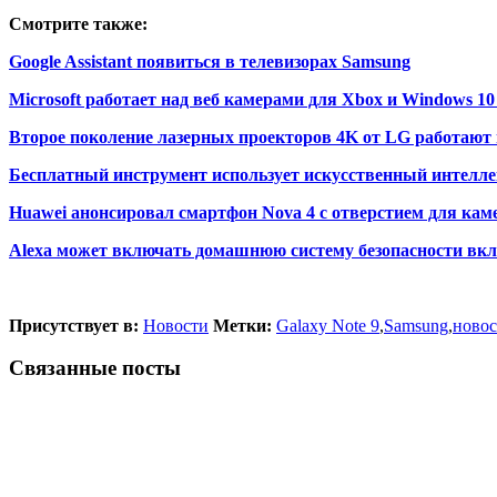
Смотрите также:
Google Assistant появиться в телевизорах Samsung
Microsoft работает над веб камерами для Xbox и Windows 10
Второе поколение лазерных проекторов 4K от LG работают 
Бесплатный инструмент использует искусственный интеллек
Huawei анонсировал смартфон Nova 4 с отверстием для ка
Alexa может включать домашнюю систему безопасности вк
Присутствует в:
Новости
Метки:
Galaxy Note 9
,
Samsung
,
новос
Связанные посты