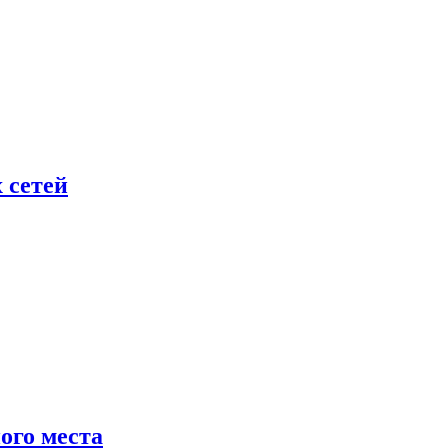
 сетей
ого места