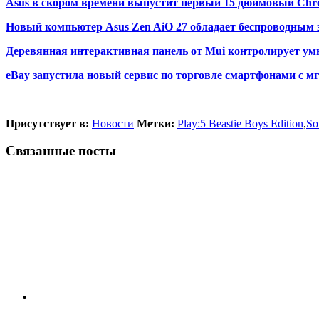
Asus в скором времени выпустит первый 15 дюймовый Ch
Новый компьютер Asus Zen AiO 27 обладает беспроводным 
Деревянная интерактивная панель от Mui контролирует у
eBay запустила новый сервис по торговле смартфонами с
Присутствует в:
Новости
Метки:
Play:5 Beastie Boys Edition
,
So
Связанные посты