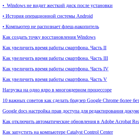
• Windows не видит жесткий диск после установки
• История операционной системы Android
• Компьютер не распознает флеш-накопитель
Как создать точку восстановления Windows
Как увеличить время работы смартфона. Часть II
Как увеличить время работы смартфона. Часть III
Как увеличить время работы смартфона. Часть IV
Как увеличить время работы смартфона. Часть V
Нагрузка на одно ядро в многоядерном процессоре
10 важных советов как сделать браузер Google Chrome более б
Google docs настройка прав доступа для редактирования докум
Как отключить автоматические обновления в Adobe Acrobat Re
Как запустить на компьютере Catalyst Control Center