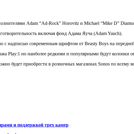
олнителями Adam “Ad-Rock” Horovitz и Michael “Mike D” Diamon
готворительность включая фонд Адама Яуча (Adam Yauch).
о с надписью современным шрифтом от Beasty Boys на передней
жа Play:1 но наиболее редкими и популярными будут колонки ог
можно будет приобрести в розничных магазинах Sonos по всему м
драми и поддержкой трех камер