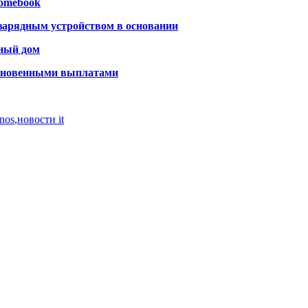
romebook
зарядным устройством в основании
мный дом
 мгновенными выплатами
nos
,
новости it