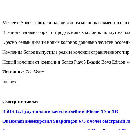
McGee и Sonos работали над дизайном колонок совместно с исп
Все полученные сборы от продаж новых колонок пойдут на бла
Красно-белый дизайн новых колонок довольно заметен особенн
Компания Sonos выпустила редкие колонки ограниченного тира
Новый колонки от компании Sonos Play:5 Beastie Boys Edition 
Источник:
The Verge
[ratings]
Смотрите также:
В iOS 12.1 улучшилось качество selfie в iPhone XS и XR
Qualcomm анонсировал Snapdragon 675 с более быстрыми я