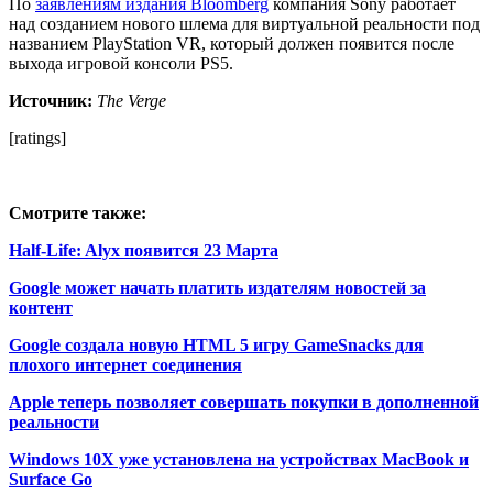
По
заявлениям издания Bloomberg
компания Sony работает
над созданием нового шлема для виртуальной реальности под
названием PlayStation VR, который должен появится после
выхода игровой консоли PS5.
Источник:
The Verge
[ratings]
Смотрите также:
Half-Life: Alyx появится 23 Марта
Google может начать платить издателям новостей за
контент
Google создала новую HTML 5 игру GameSnacks для
плохого интернет соединения
Apple теперь позволяет совершать покупки в дополненной
реальности
Windows 10X уже установлена на устройствах MacBook и
Surface Go