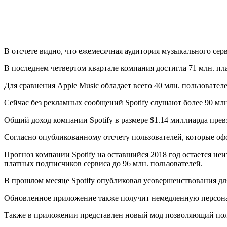
В отсчете видно, что ежемесячная аудитория музыкального сер
В последнем четвертом квартале компания достигла 71 млн. п
Для сравнения Apple Music обладает всего 40 млн. пользоват
Сейчас без рекламных сообщений Spotify слушают более 90 млн
Общий доход компании Spotify в размере $1.14 миллиарда прев
Согласно опубликованному отсчету пользователей, которые офо
Прогноз компании Spotify на оставшийся 2018 год остается не
платных подписчиков сервиса до 96 млн. пользователей.
В прошлом месяце Spotify опубликовал усовершенствования дл
Обновленное приложение также получит немедленную персонали
Также в приложении представлен новый мод позволяющий по