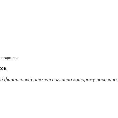
х подписок
сок
ый финансовый отсчет согласно которому показано