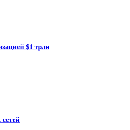
изацией $1 трлн
 сетей