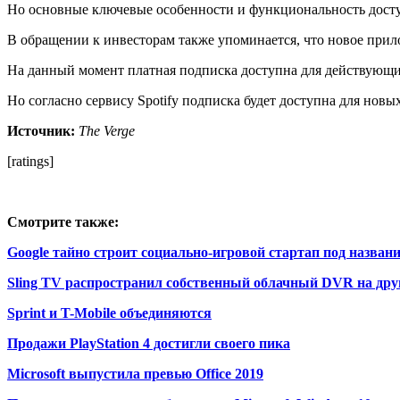
Но основные ключевые особенности и функциональность дост
В обращении к инвесторам также упоминается, что новое прил
На данный момент платная подписка доступна для действующих
Но согласно сервису Spotify подписка будет доступна для новы
Источник:
The Verge
[ratings]
Смотрите также:
Google тайно строит социально-игровой стартап под назван
Sling TV распространил собственный облачный DVR на дру
Sprint и T-Mobile объединяются
Продажи PlayStation 4 достигли своего пика
Microsoft выпустила превью Office 2019