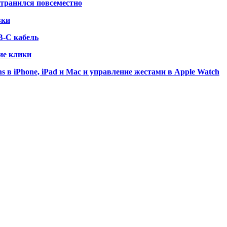
странился повсеместно
вки
B-C кабель
ие клики
s в iPhone, iPad и Mac и управление жестами в Apple Watch