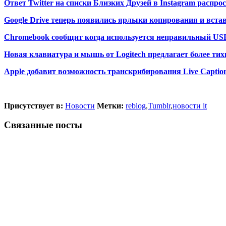
Ответ Twitter на списки Близких Друзей в Instagram распро
Google Drive теперь появились ярлыки копирования и вста
Chromebook сообщит когда используется неправильный US
Новая клавиатура и мышь от Logitech предлагает более тих
Apple добавит возможность транскрибирования Live Caption
Присутствует в:
Новости
Метки:
reblog
,
Tumblr
,
новости it
Связанные посты