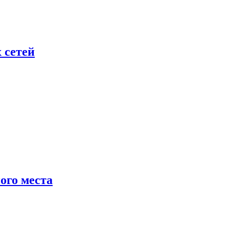
 сетей
ого места