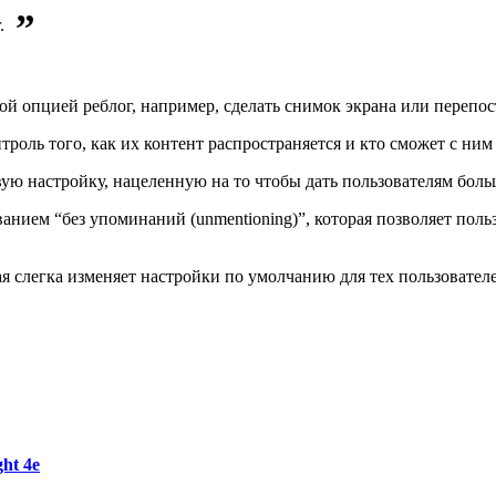
”
.
й опцией реблог, например, сделать снимок экрана или перепос
роль того, как их контент распространяется и кто сможет с ним
ую настройку, нацеленную на то чтобы дать пользователям боль
анием “без упоминаний (unmentioning)”, которая позволяет польз
ая слегка изменяет настройки по умолчанию для тех пользовате
ht 4e