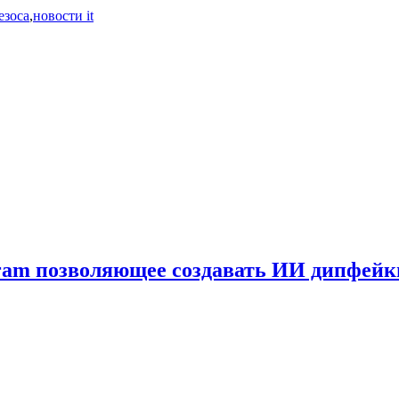
езоса
,
новости it
gram позволяющее создавать ИИ дипфей