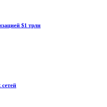
изацией $1 трлн
 сетей