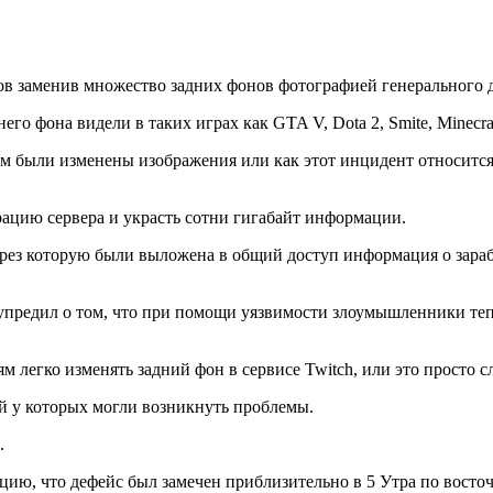
ов заменив множество задних фонов фотографией генерального д
о фона видели в таких играх как GTA V, Dota 2, Smite, Minecra
ом были изменены изображения или как этот инцидент относится
рацию сервера и украсть сотни гигабайт информации.
через которую были выложена в общий доступ информация о зараб
упредил о том, что при помощи уязвимости злоумышленники теп
м легко изменять задний фон в сервисе Twitch, или это просто 
й у которых могли возникнуть проблемы.
.
ю, что дефейс был замечен приблизительно в 5 Утра по восто