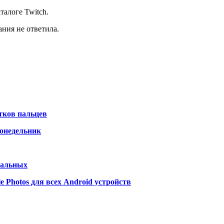
талоге Twitch.
ания не ответила.
тков пальцев
Понедельник
тальных
 Photos для всех Android устройств