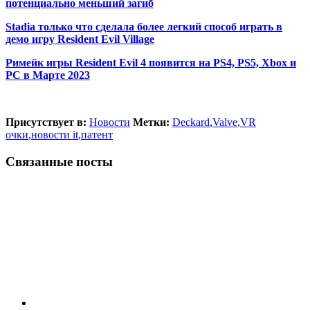
потенциально меньший загиб
Stadia только что сделала более легкий способ играть в
демо игру Resident Evil Village
Римейк игры Resident Evil 4 появится на PS4, PS5, Xbox и
PC в Марте 2023
Присутствует в:
Новости
Метки:
Deckard
,
Valve
,
VR
очки
,
новости it
,
патент
Связанные посты