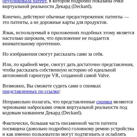
опубликовала патент
, в котором подробно показаны очки
виртуальной реальности Декард (Deckard).
Конечно, действуют обычные предостережения: патенты —
это патенты, а не дорожные карты для продуктов.
Язык, используемый в приложениях подобных этому является
настолько широким, что приложение не поддается
внимательному прочтению.
Но изображения смогут рассказать сами за себя.
Или, по крайней мере, смогут дать достаточно представления,
чтобы рассказать собственную историю об идеальной
автономной гарнитуре VR, созданной самой Valve.
Возможно, Вы сможете судить сами о снимках
представленных по ссылке
:
Неправильно полагать, что представленные
снимки
являются
черновыми набросками очков виртуальной реальности под
кодовым названием Декард (Deckard).
Фактически, большая часть письменной части патента
посвящена (довольно подробно) головному ремню устройства
и как именно пользователи могут подтягивать и ослаблять