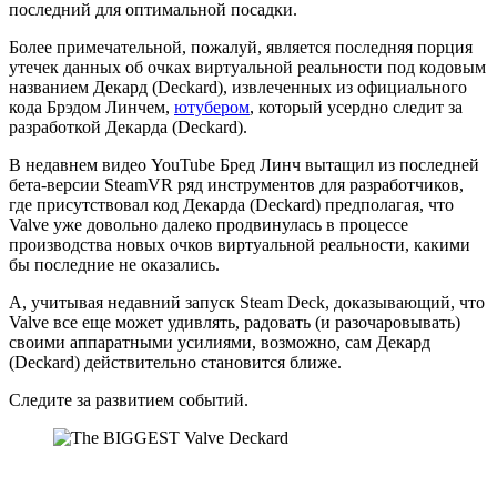
последний для оптимальной посадки.
Более примечательной, пожалуй, является последняя порция
утечек данных об очках виртуальной реальности под кодовым
названием Декард (Deckard), извлеченных из официального
кода Брэдом Линчем,
ютубером
, который усердно следит за
разработкой Декарда (Deckard).
В недавнем видео YouTube Бред Линч вытащил из последней
бета-версии SteamVR ряд инструментов для разработчиков,
где присутствовал код Декарда (Deckard) предполагая, что
Valve уже довольно далеко продвинулась в процессе
производства новых очков виртуальной реальности, какими
бы последние не оказались.
А, учитывая недавний запуск Steam Deck, доказывающий, что
Valve все еще может удивлять, радовать (и разочаровывать)
своими аппаратными усилиями, возможно, сам Декард
(Deckard) действительно становится ближе.
Следите за развитием событий.