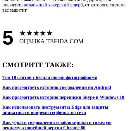
посчитать
возможный хакерский ущерб
, от которого система
вас защитит.
5
★
★
★
★
★
ОЦЕНКА TEFIDA.COM
СМОТРИТЕ ТАКЖЕ:
Топ 10 сайтов с бесплатными фотографиями
Как просмотреть историю уведомлений на Android
Как просмотреть историю переписки Skype в Windows 10
Как использовать инструменты Edge для защиты
приватности вовремя серфинга по сети
Как убрать уведомления и заблокировать тяжелую
рекламу в новейшей версии Chrome 80