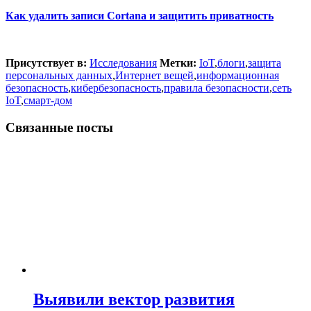
Как удалить записи Cortana и защитить приватность
Присутствует в:
Исследования
Метки:
IoT
,
блоги
,
защита
персональных данных
,
Интернет вещей
,
информационная
безопасность
,
кибербезопасность
,
правила безопасности
,
сеть
IoT
,
смарт-дом
Связанные посты
Выявили вектор развития